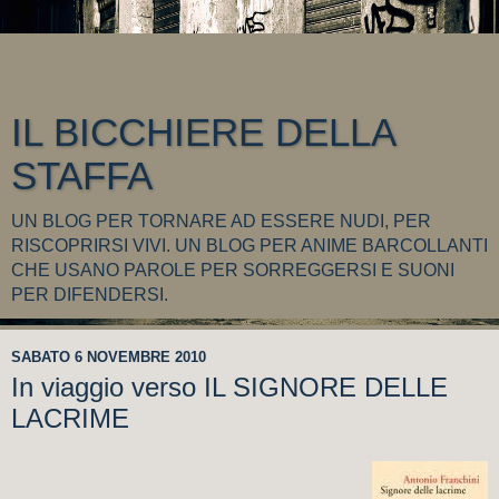
IL BICCHIERE DELLA
STAFFA
UN BLOG PER TORNARE AD ESSERE NUDI, PER
RISCOPRIRSI VIVI. UN BLOG PER ANIME BARCOLLANTI
CHE USANO PAROLE PER SORREGGERSI E SUONI
PER DIFENDERSI.
SABATO 6 NOVEMBRE 2010
In viaggio verso IL SIGNORE DELLE
LACRIME