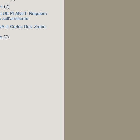
re
(2)
LUE PLANET. Requiem
o sull'ambiente.
A di Carlos Ruiz Zafón
to
(2)