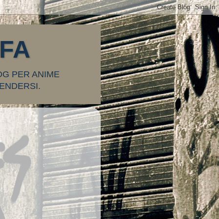
FFA
OG PER ANIME
ENDERSI.