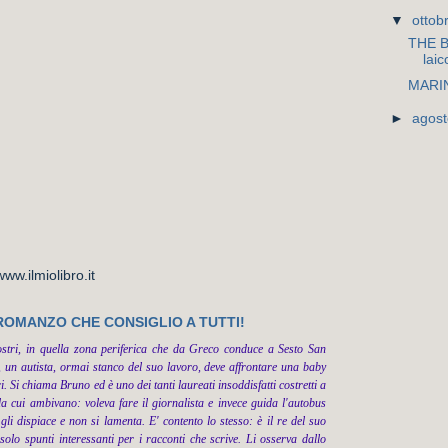
▼
ottob
THE B
laic
MARIN
►
agos
w.ilmiolibro.it
 ROMANZO CHE CONSIGLIO A TUTTI!
ostri, in quella zona periferica che da Greco conduce a Sesto San
 un autista, ormai stanco del suo lavoro, deve affrontare una baby
 Si chiama Bruno ed è uno dei tanti laureati insoddisfatti costretti a
a cui ambivano: voleva fare il giornalista e invece guida l'autobus
li dispiace e non si lamenta. E' contento lo stesso: è il re del suo
olo spunti interessanti per i racconti che scrive. Li osserva dallo