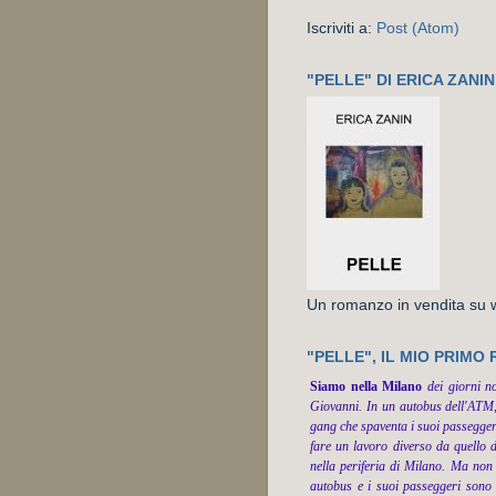
Iscriviti a:
Post (Atom)
"PELLE" DI ERICA ZANIN
Un romanzo in vendita su ww
"PELLE", IL MIO PRIMO
Siamo nella Milano
dei giorni n
Giovanni. In un autobus dell'ATM,
gang che spaventa i suoi passeggeri.
fare un lavoro diverso da quello d
nella periferia di Milano. Ma non g
autobus e i suoi passeggeri sono s