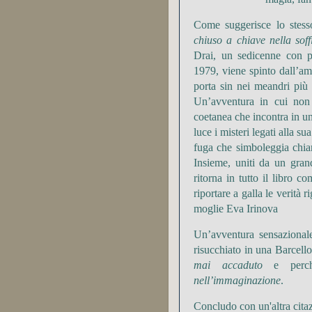
Come suggerisce lo stes
chiuso a chiave nella soff
Drai
, un sedicenne con po
1979, viene spinto dall’am
porta sin nei meandri più 
Un’avventura in cui non
coetanea che incontra in u
luce i misteri legati alla s
fuga che simboleggia chiar
Insieme, uniti da un gran
ritorna in tutto il libro 
riportare a galla le verità 
moglie Eva
Irinova
Un’avventura
sensazional
risucchiato in una Barcell
mai accaduto
e per
nell’immaginazione
.
Concludo con un'altra cita