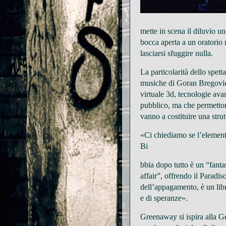
mette in scena il diluvio u
bocca aperta a un oratorio
lasciarsi sfuggire nulla.
La particolarità dello spett
musiche di Goran Bregovic 
virtuale 3d, tecnologie ava
pubblico, ma che permettono
vanno a costituire una strut
«Ci chiediamo se l’elemento 
Bi
bbia dopo tutto è un “fanta
affair”, offrendo il Paradis
dell’appagamento, è un libr
e di speranze».
Greenaway si ispira alla G