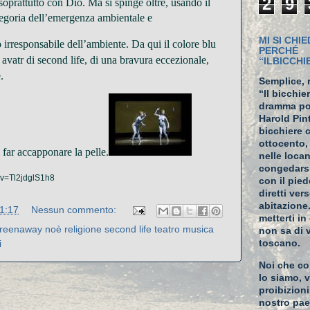
2
9
 soprattutto con Dio. Ma si spinge oltre, usando il
legoria dell’emergenza ambientale e
MI SI CHIE
o irresponsabile dell’ambiente. Da qui il colore blu
PERCHÉ
 avatr di seco
nd life, di una bravura eccezionale,
“ILBICCH
.
Semplice, 
“Il bicchie
dramma po
Harold Pin
bicchiere 
ottocento,
 far accapponare la pelle.
nelle loca
congedarsi
?v=Tl2jdglS1h8
con il pied
diretti ver
abitazione
1:17
Nessun commento:
metterti i
greenaway noè religione second life teatro musica
non sa di 
toscano.
i
Noi che co
lo siamo, v
proibizion
nostro pa