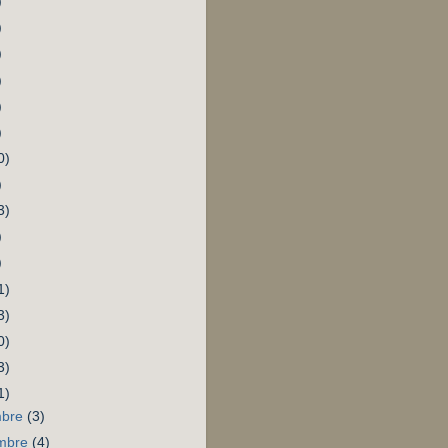
)
)
)
)
)
)
0)
)
3)
)
)
1)
3)
0)
3)
1)
mbre
(3)
mbre
(4)