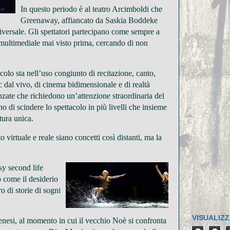
In questo periodo è al teatro Arcimboldi che
Greenaway, affiancato da Saskia Boddeke
niversale. Gli spettatori partecipano come sempre a
 multimediale mai visto prima, cercando di non
acolo sta nell’uso congiunto di recitazione, canto,
dal vivo, di cinema bidimensionale e di realtà
nzate che richiedono un’attenzione straordinaria del
 di scindere lo spettacolo in più livelli che insieme
tura unica.
virtuale e reale siano concetti così distanti, ma la
sy second life
o come il desiderio
o di storie di sogni
VISUALIZZ
enesi, al momento in cui il vecchio Noè si confronta