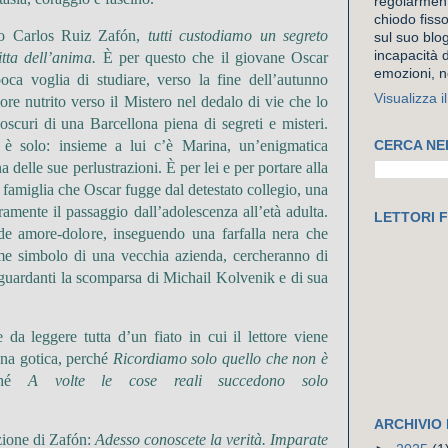
regolarment
chiodo fiss
so
Carlos
Ruiz
Zafón
,
t
utti custodiamo un segreto
sul suo blog
incapacità d
itta dell’anima
.
È per questo che il giovane Oscar
emozioni, n
ca voglia di studiare, verso la fine dell’autunno
Visualizza i
ore nutrito verso il Mistero nel dedalo di vie che lo
oscuri di una Barcellona piena di segreti e misteri.
 è solo: insieme a
lui c’è Marina, un’enigmatica
CERCA NE
na delle sue
perlustrazioni
. È per lei e per portare alla
ua famiglia che Oscar fugge dal detestato collegio, una
amente il passaggio dall’adolescenza all’età adulta.
LETTORI F
de amore-dolore, inseguendo una farfalla nera che
come simbolo di una vecchia azienda, cercheranno di
riguardanti la scomparsa di
Michail
Kolvenik
e di sua
e
da leggere tutta d’un fiato in cui il lettore viene
ona gotica, perché
Ricordiamo solo quello che non è
ché
A volte le cose reali succedono solo
ARCHIVIO
zione di
Zafón:
Adesso conoscete la verità. Imparate