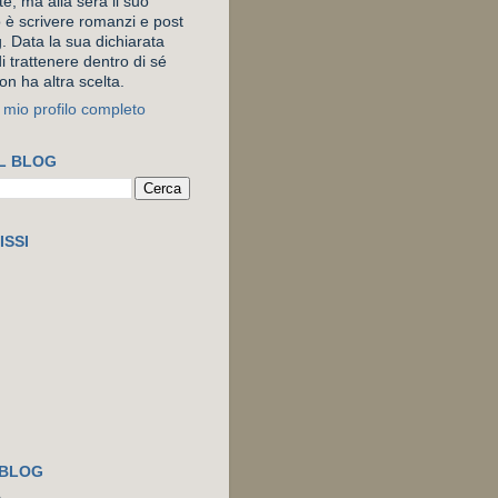
e, ma alla sera il suo
o è scrivere romanzi e post
. Data la sua dichiarata
i trattenere dentro di sé
on ha altra scelta.
l mio profilo completo
L BLOG
ISSI
 BLOG