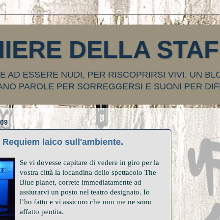
HIERE DELLA STA
 AD ESSERE NUDI, PER RISCOPRIRSI VIVI. UN BL
ANO PAROLE PER SORREGGERSI E SUONI PER DIF
09
equiem laico sull'ambiente.
Se vi dovesse capitare di vedere in giro per la
vostra città la locandina dello spettacolo The
Blue planet, correte immediatamente ad
assiurarvi un posto nel teatro designato. Io
l’ho fatto e vi assicuro che non me ne sono
affatto pentita.