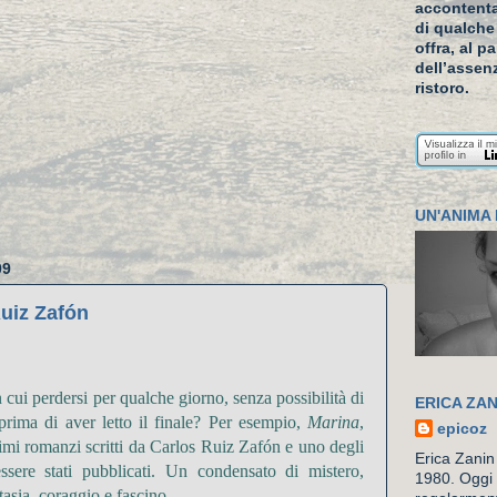
accontenta
di qualche
offra, al p
dell’assenz
ristoro.
UN'ANIMA 
09
uiz Zafón
 cui perdersi per qualche giorno, senza possibilità di
ERICA ZAN
prima di aver letto il finale? Per esempio,
Marina
,
epicoz
imi romanzi scritti da
Carlos
Ruiz
Zafón
e uno degli
Erica Zanin
ssere stati pubblicati.
Un condensato di mistero,
1980. Oggi 
tasia, coraggio e fascino.