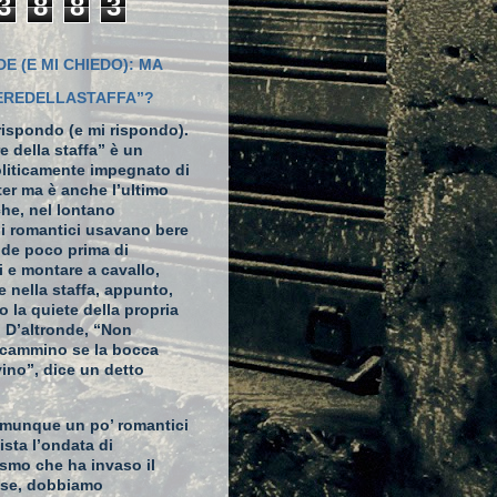
3
8
8
3
DE (E MI CHIEDO): MA
IEREDELLASTAFFA”?
rispondo (e mi rispondo).
re della staffa” è un
liticamente impegnato di
ter
ma è anche l’ultimo
che, nel lontano
 i romantici usavano bere
nde poco prima di
 e montare a cavallo,
e nella staffa, appunto,
so la quiete della propria
. D’altronde, “Non
n cammino se la bocca
vino”, dice un detto
munque un po’ romantici
ista l’ondata di
ismo che ha invaso il
ese, dobbiamo