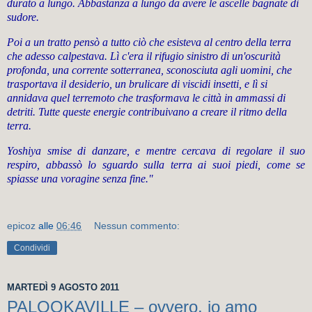
durato a lungo. Abbastanza a lungo da avere le ascelle bagnate di
sudore.
Poi a un tratto pensò a tutto ciò che esisteva al centro della terra
che adesso calpestava. Lì c'era il rifugio sinistro di un'oscurità
profonda, una corrente sotterranea, sconosciuta agli uomini, che
trasportava il desiderio, un brulicare di viscidi insetti, e lì si
annidava quel terremoto che trasformava le città in ammassi di
detriti. Tutte queste energie contribuivano a creare il ritmo della
terra.
Yoshiya smise di danzare, e mentre cercava di regolare il suo
respiro, abbassò lo sguardo sulla terra ai suoi piedi, come se
spiasse una voragine senza fine."
epicoz
alle
06:46
Nessun commento:
Condividi
MARTEDÌ 9 AGOSTO 2011
PALOOKAVILLE – ovvero, io amo