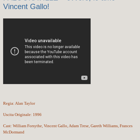
Vincent Gallo!
Regia:
Alan Taylor
Uscita Originale:
1996
Cast:
William Forsythe
,
Vincent Gallo
,
Adam Trese
,
Gareth Williams
,
Frances
McDormand