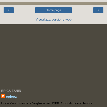
‹
›
Home page
Visualizza versione web
ERICA ZANIN
epicoz
Erica Zanin nasce a Voghera nel 1980. Oggi di giorno lavora