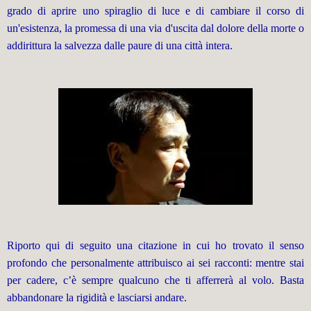
grado di
aprire uno spiraglio di luce e di cambiare il corso di
un'esistenza, la promessa di una via d'uscita dal dolore della morte o
addirittura la salvezza dalle paure di una città intera.
Riporto qui di seguito una citazione in cui ho trovato il senso
profondo che personalmente attribuisco ai sei racconti: mentre stai
per cadere, c’è sempre qualcuno che ti afferrerà al volo. Basta
abbandonare la rigidità e lasciarsi andare.