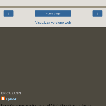
‹
›
Home page
Visualizza versione web
ERICA ZANIN
epicoz
Erica Zanin nasce a Voghera nel 1980. Oggi di giorno lavora