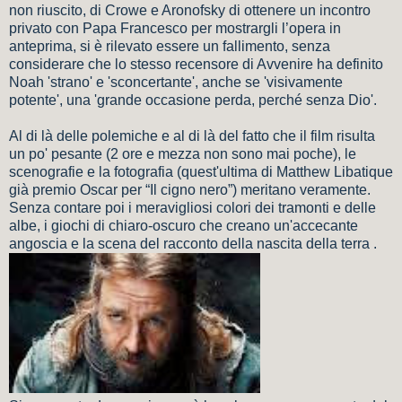
non riuscito, di Crowe e Aronofsky di ottenere un incontro
privato con Papa Francesco per mostrargli l’opera in
anteprima, si è rilevato essere un fallimento, senza
considerare che lo stesso recensore di Avvenire ha definito
Noah 'strano' e 'sconcertante', anche se 'visivamente
potente', una 'grande occasione perda, perché senza Dio'.
Al di là delle polemiche e al di là del fatto che il film risulta
un po' pesante (2 ore e mezza non sono mai poche), le
scenografie e la fotografia (quest'ultima di Matthew Libatique
già premio Oscar per “Il cigno nero”) meritano veramente.
Senza contare poi i meravigliosi colori dei tramonti e delle
albe, i giochi di chiaro-oscuro che creano un'accecante
angoscia e la scena del racconto della nascita della terra .