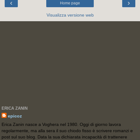
‹
›
Home page
Visualizza versione web
ERICA ZANIN
epicoz
Erica Zanin nasce a Voghera nel 1980. Oggi di giorno lavora
regolarmente, ma alla sera il suo chiodo fisso è scrivere romanzi e
post sul suo blog. Data la sua dichiarata incapacità di trattenere