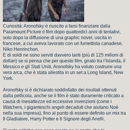
Curiositá: Aronofsky è riuscito a farsi finanziare dalla
Paramount Picture il film dopo quattordici anni di tentativi,
solo dopo la diffusione di una graphic novel, uscita in
francese, a cui aveva lavorato con un fumettista canadese,
Niko Henrinchon.
E di soldi ne sono serviti davvero tanti (più di 125 milioni di
dollari) se si pensa che per questo film, girato tra l’Islanda, il
Messico e gli Stati Uniti, Aronofsky ha voluto costruire una
vera arca, che è stata allestita in un set a Long Island, New
York.
Aronofsky si è dichiarato soddisfatto dei risultati ottenuti
dalla pellicola, anche se il film è stato duramente criticato a
causa di inesattezze ed eccessive invenzioni (come i
Watchers, i giganteschi angeli decaduti che aiutano Noè
nella sua impresa), fino al punto di essere definito un mix tra
Il Gladiatore, Harry Potter e Il Signore degli Anelli.