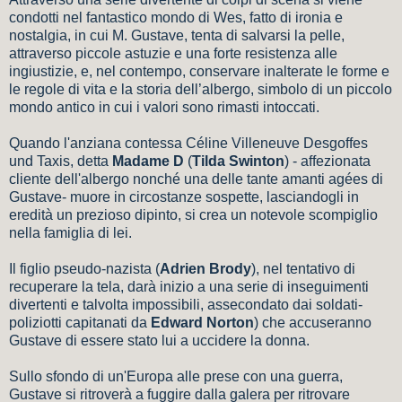
condotti nel fantastico mondo di Wes, fatto di ironia e
nostalgia, in cui M. Gustave, tenta di salvarsi la pelle,
attraverso piccole astuzie e una forte resistenza alle
ingiustizie, e, nel contempo, conservare inalterate le forme e
le regole di vita e la storia dell’albergo, simbolo di un piccolo
mondo antico in cui i valori sono rimasti intoccati.
Quando l'anziana contessa Céline Villeneuve Desgoffes
und Taxis, detta
Madame D
(
Tilda Swinton
) - affezionata
cliente dell'albergo nonché una delle tante amanti agées di
Gustave- muore in circostanze sospette, lasciandogli in
eredità un prezioso dipinto, si crea un notevole scompiglio
nella famiglia di lei.
Il figlio pseudo-nazista (
Adrien Brody
), nel tentativo di
recuperare la tela, darà inizio a una serie di inseguimenti
divertenti e talvolta impossibili, assecondato dai soldati-
poliziotti capitanati da
Edward Norton
) che accuseranno
Gustave di essere stato lui a uccidere la donna.
Sullo sfondo di un'Europa alle prese con una guerra,
Gustave si ritroverà a fuggire dalla galera per ritrovare