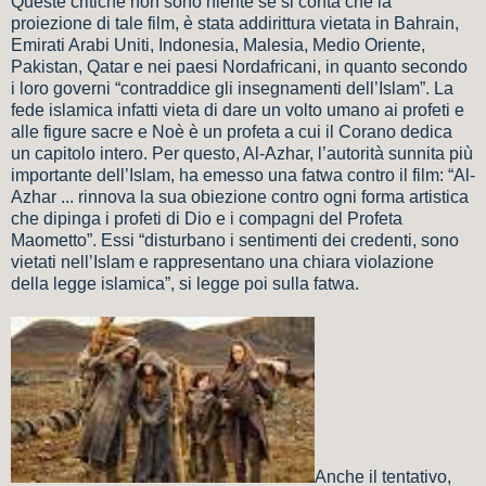
Queste critiche non sono niente se si conta che la
proiezione di tale film, è stata addirittura vietata in Bahrain,
Emirati Arabi Uniti, Indonesia, Malesia, Medio Oriente,
Pakistan, Qatar e nei paesi Nordafricani, in quanto secondo
i loro governi “contraddice gli insegnamenti dell’Islam”. La
fede islamica infatti vieta di dare un volto umano ai profeti e
alle figure sacre e Noè è un profeta a cui il Corano dedica
un capitolo intero. Per questo, Al-Azhar, l’autorità sunnita più
importante dell’Islam, ha emesso una fatwa contro il film: “Al-
Azhar ... rinnova la sua obiezione contro ogni forma artistica
che dipinga i profeti di Dio e i compagni del Profeta
Maometto”. Essi “disturbano i sentimenti dei credenti, sono
vietati nell’Islam e rappresentano una chiara violazione
della legge islamica”, si legge poi sulla fatwa.
Anche il tentativo,