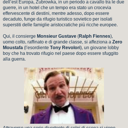
dell’est Europa, Zubrowka, in un periodo a cavallo tra le due
guerre, in un hotel che un tempo era stato un crocevia
effervescente di destini, mentre adesso, dopo essere
decaduto, funge da rifugio turistico sovietico per isolati
superstiti delle famiglie aristocratiche più ricche europee.
Qui, il consierge
Monsieur Gustave
(
Ralph Fiennes
),
uomo colto, raffinato e di grande classe, si affeziona a
Zero
Moustafa
(l'esordiente
Tony Revolori
), un giovane lobby
boy che ha trovato rifugio nel paese dopo essere sfuggito
alla guerra.
Attraverso una serie divertente di colpi di scena si viene