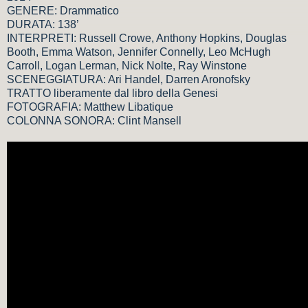
GENERE: Drammatico
DURATA: 138’
INTERPRETI: Russell Crowe, Anthony Hopkins, Douglas
Booth, Emma Watson, Jennifer Connelly, Leo McHugh
Carroll, Logan Lerman, Nick Nolte, Ray Winstone
SCENEGGIATURA: Ari Handel, Darren Aronofsky
TRATTO liberamente dal libro della Genesi
FOTOGRAFIA: Matthew Libatique
COLONNA SONORA: Clint Mansell