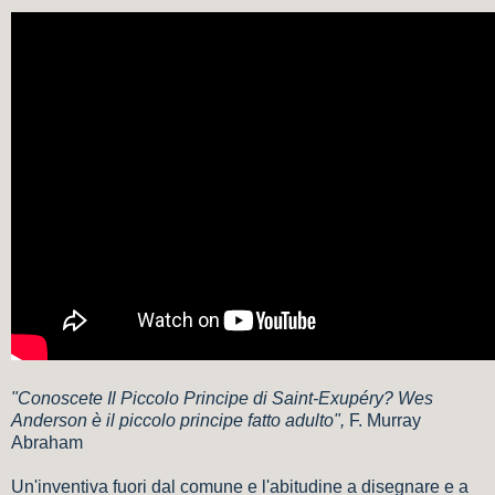
"Conoscete Il Piccolo Principe di Saint-Exupéry? Wes
Anderson è il piccolo principe fatto adulto",
F. Murray
Abraham
Un'inventiva fuori dal comune e l'abitudine a disegnare e a