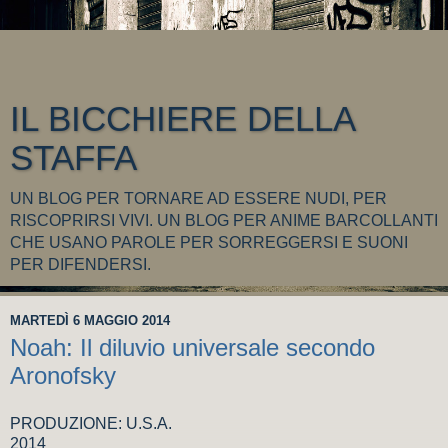
IL BICCHIERE DELLA
STAFFA
UN BLOG PER TORNARE AD ESSERE NUDI, PER
RISCOPRIRSI VIVI. UN BLOG PER ANIME BARCOLLANTI
CHE USANO PAROLE PER SORREGGERSI E SUONI
PER DIFENDERSI.
MARTEDÌ 6 MAGGIO 2014
Noah: Il diluvio universale secondo
Aronofsky
PRODUZIONE: U.S.A.
2014