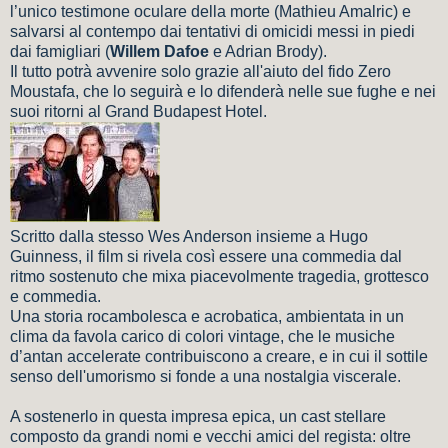
l’unico testimone oculare della morte (Mathieu Amalric) e
salvarsi al contempo dai tentativi di omicidi messi in piedi
dai famigliari (
Willem Dafoe
e Adrian Brody).
Il tutto potrà avvenire solo grazie all'aiuto del fido Zero
Moustafa, che lo seguirà e lo difenderà nelle sue fughe e nei
suoi ritorni al Grand Budapest Hotel.
Scritto dalla stesso Wes Anderson insieme a Hugo
Guinness, il film si rivela così essere una commedia dal
ritmo sostenuto che mixa piacevolmente tragedia, grottesco
e commedia.
Una storia rocambolesca e acrobatica, ambientata in un
clima da favola carico di colori vintage, che le musiche
d’antan accelerate contribuiscono a creare, e in cui il sottile
senso dell'umorismo si fonde a una nostalgia viscerale.
A sostenerlo in questa impresa epica, un cast stellare
composto da grandi nomi e vecchi amici del regista: oltre