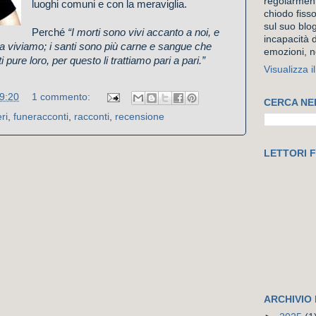
regolarment
luoghi comuni e con la meraviglia.
chiodo fiss
sul suo blog
Perché
“I morti sono vivi accanto a noi, e
incapacità d
a viviamo; i santi sono più carne e sangue che
emozioni, n
 pure loro, per questo li trattiamo pari a pari.”
Visualizza i
9:20
1 commento:
CERCA NE
ri
,
funeracconti
,
racconti
,
recensione
LETTORI F
ARCHIVIO