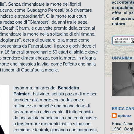
accontenta
ile". Senza dimenticare la morte dei fiori di
di qualche
alcuno, come Guadagno Percetti, può diventare
offra, al p
enzioso e straordinario”. O la morte tout court,
dell’assenz
a redazione di "Glamourt", da anni tra le sette
ristoro.
 da Death Charm, e due volte premio della critica ai
enticare la morte nella solitudine di chi rimane,
doglianza", cerca di quietare, o la morte come
presentata da FuneraLand, il parco giochi dove ci
a 16 funerali straordinari e 50 ettari di aldilà e dove
o prendere dimestichezza con la morte, in allegria
UN'ANIMA 
 morte che intossica la vita, come l’effetto che ha la
i funebri di Gaeta’ sulla moglie.
Insomma, mi arrendo:
Benedetta
Palmieri
, hai vinto, sei più pazza di me per
sorridere alla morte con seduzione e
raffinatezza, nonché una buona dose di
ERICA ZAN
scaramanzia e disincanto. Il tutto condito
epicoz
da una velata napoletanità che contribuisce
a trasformare momenti tristi in situazioni
Erica Zanin
1980. Oggi 
comiche e teatrali, giocando con paradossi,