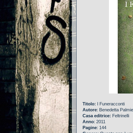
Titolo:
I Funeracconti
Autore
: Benedetta Palmie
Casa editrice:
Feltrinelli
Anno
: 2011
Pagine
: 144