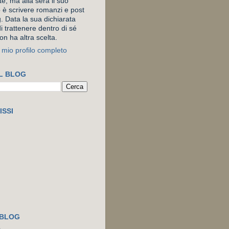
e, ma alla sera il suo
o è scrivere romanzi e post
. Data la sua dichiarata
i trattenere dentro di sé
on ha altra scelta.
l mio profilo completo
L BLOG
ISSI
 BLOG