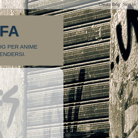
FFA
OG PER ANIME
ENDERSI.