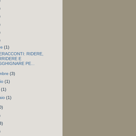
)
)
)
)
)
)
re
(1)
ERACCONTI: RIDERE,
RRIDERE E
GHIGNARE PE...
embre
(3)
io
(1)
e
(1)
aio
(1)
0)
)
3)
)