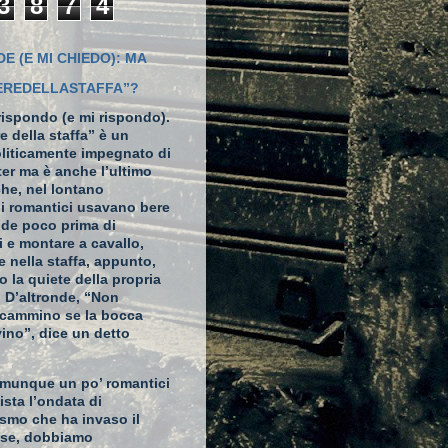
3
8
7
4
DE (E MI CHIEDO): MA
IEREDELLASTAFFA”?
rispondo (e mi rispondo).
re della staffa” è un
liticamente impegnato di
ter
ma è anche l’ultimo
che, nel lontano
 i romantici usavano bere
nde poco prima di
 e montare a cavallo,
e nella staffa, appunto,
so la quiete della propria
. D’altronde, “Non
n cammino se la bocca
vino”, dice un detto
munque un po’ romantici
ista l’ondata di
ismo che ha invaso il
ese, dobbiamo