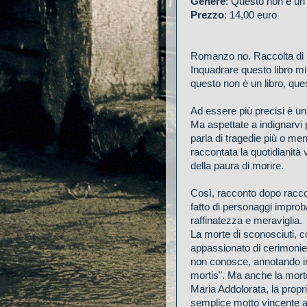
Genere
: Questo non è un 
Prezzo
: 14,00 euro
Romanzo no. Raccolta di r
Inquadrare questo libro mi 
questo non è un libro, ques
Ad essere più precisi è un
Ma aspettate a indignarvi p
parla di tragedie più o men
raccontata la quotidianità 
della paura di morire.
Così, racconto dopo raccon
fatto di personaggi improb
raffinatezza e meraviglia.
La morte di sconosciuti, c
appassionato di cerimonie 
non conosce, annotando im
mortis". Ma anche la morte
Maria Addolorata, la propr
semplice motto vincente al