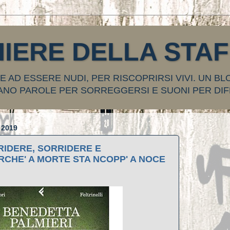
HIERE DELLA STA
 AD ESSERE NUDI, PER RISCOPRIRSI VIVI. UN BL
ANO PAROLE PER SORREGGERSI E SUONI PER DIF
2019
RIDERE, SORRIDERE E
CHE' A MORTE STA NCOPP' A NOCE