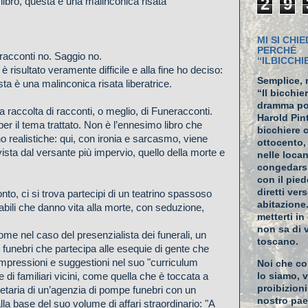
2
9
libro, questa è una malinconica risata
MI SI CHIE
PERCHÉ
acconti no. Saggio no.
“ILBICCH
è risultato veramente difficile e alla fine ho deciso:
Semplice, 
ta è una malinconica risata liberatrice.
“Il bicchie
dramma po
a raccolta di racconti, o meglio, di Funeracconti.
Harold Pin
er il tema trattato. Non è l’ennesimo libro che
bicchiere 
o realistiche: qui, con ironia e sarcasmo, viene
ottocento,
vista dal versante più impervio, quello della morte e
nelle loca
congedarsi
con il pied
diretti ver
to, ci si trova partecipi di un teatrino spassoso
abitazione
abili che danno vita alla morte, con seduzione,
metterti i
non sa di 
ome nel caso del presenzialista dei funerali, un
toscano.
funebri che partecipa alle esequie di gente che
pressioni e suggestioni nel suo "curriculum
Noi che co
 di familiari vicini, come quella che è toccata a
lo siamo, v
proibizion
ietaria di un’agenzia di pompe funebri con un
nostro pa
la base del suo volume di affari straordinario: "A