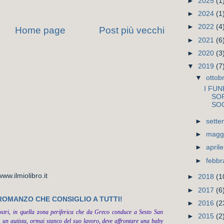
►
2025
(1
►
2024
(1
►
2022
(4
Home page
Post più vecchi
►
2021
(6
►
2020
(3
▼
2019
(7
▼
ottob
I FUN
SO
SOG
►
sett
►
magg
►
april
►
febbr
w.ilmiolibro.it
►
2018
(1
►
2017
(6
 ROMANZO CHE CONSIGLIO A TUTTI!
►
2016
(2
ostri, in quella zona periferica che da Greco conduce a Sesto San
►
2015
(2
 un autista, ormai stanco del suo lavoro, deve affrontare una baby