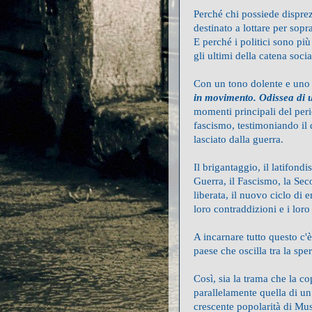
Perché chi possiede disprez
destinato a lottare per sop
E perché i politici sono pi
gli ultimi della catena soci
Con un tono dolente e uno 
in movimento. Odissea di u
momenti principali del peri
fascismo, testimoniando il 
lasciato dalla guerra.
Il brigantaggio, il latifond
Guerra, il Fascismo, la Sec
liberata, il nuovo ciclo di
loro contraddizioni e i loro 
A incarnare tutto questo c'è
paese che oscilla tra la spe
Così, sia la trama che la co
parallelamente quella di un
crescente popolarità di Mus