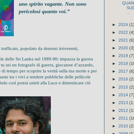
QUAN
uno spirito vagante. Non sono
SUD
pericolosi quanto voi.”
...
►
2024
(1
►
2022
(4
►
2021
(6
►
2020
(3
 trafficato, popolato da demoni irriverenti,
►
2019
(7
le dello Sri Lanka nel 1989-90: impazza la guerra
►
2018
(1
 e tu sei un fotografo di guerra, giocatore d’azzardo,
 di tempo per scoprire la verità sulla tua morte e per
►
2017
(6
asto tra i vivi a rendere pubbliche delle pellicole
►
2016
(2
Solo così potrai unirti alla Luce e dimenticare ciò
►
2015
(2
►
2014
(7
►
2013
(1
►
2012
(1
►
2011
(1
►
2010
(2
►
2009
(1