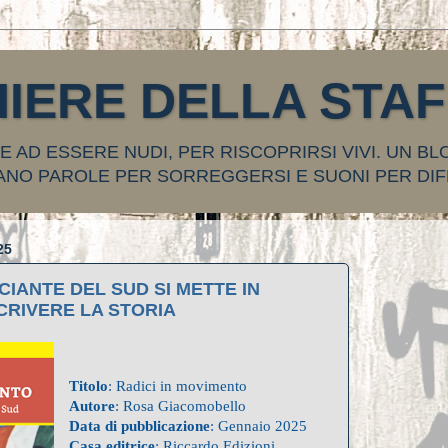
HIERE DELLA STA
 AD ESSERE NUDI, PER RISCOPRIRSI VIVI. UN BL
ANO PAROLE PER SORREGGERSI E SUONI PER DIF
25
IANTE DEL SUD SI METTE IN
SCRIVERE LA STORIA
Titolo
: Radici in movimento
Autore
: Rosa Giacomobello
Data di pubblicazione
: Gennaio 2025
Casa editrice
: Riccardo Edizioni