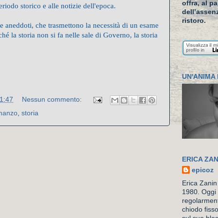
offra, al p
eriodo storico e alle notizie dell'epoca.
dell’assenz
ristoro.
 e aneddoti, che trasmettono la necessità di un esame
ché la storia non si fa nelle sale di Governo, la storia
UN'ANIMA 
1:47
Nessun commento:
manzo
,
storia
ERICA ZAN
epicoz
Erica Zanin
1980. Oggi 
regolarment
chiodo fiss