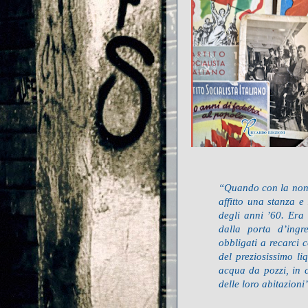
“Quando con la nonn
affitto una stanza e
degli anni ’60. Era
dalla porta d’ing
obbligati a recarci c
del preziosissimo li
acqua da pozzi, in c
delle loro abitazioni”