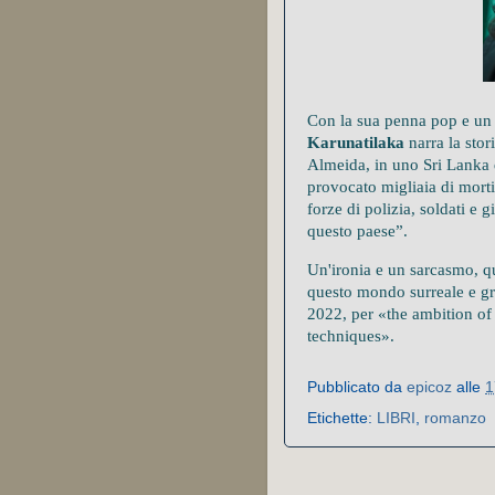
Con la sua penna pop e un 
Karunatilaka
narra la stor
Almeida, in uno Sri Lanka 
provocato migliaia di morti,
forze di polizia, soldati e g
questo paese”.
Un'ironia e un sarcasmo, q
questo mondo surreale e gro
2022, per «the ambition of i
techniques».
Pubblicato da
epicoz
alle
1
Etichette:
LIBRI
,
romanzo