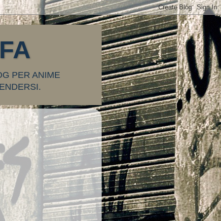
FFA
OG PER ANIME
ENDERSI.