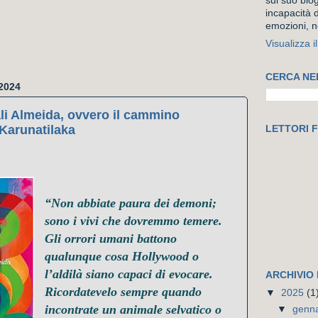
sul suo blog
incapacità d
emozioni, n
Visualizza i
CERCA NE
2024
ali Almeida, ovvero il cammino
 Karunatilaka
LETTORI F
“Non abbiate paura dei demoni;
sono i vivi che dovremmo temere.
Gli orrori umani battono
qualunque cosa Hollywood o
l’aldilà siano capaci di evocare.
ARCHIVIO
Ricordatevelo sempre quando
▼
2025
(1
incontrate un animale selvatico o
▼
genn