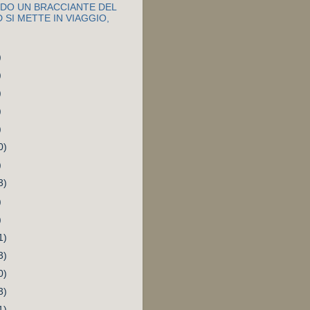
DO UN BRACCIANTE DEL
 SI METTE IN VIAGGIO,
)
)
)
)
)
0)
)
3)
)
)
1)
3)
0)
3)
1)