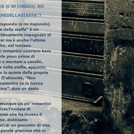
DE (E MI CHIEDO): MA
IEREDELLASTAFFA”?
rispondo (e mi rispondo).
re della staffa” è un
liticamente impegnato di
ter
ma è anche l’ultimo
che, nel lontano
 i romantici usavano bere
nde poco prima di
 e montare a cavallo,
e nella staffa, appunto,
so la quiete della propria
. D’altronde, “Non
n cammino se la bocca
vino”, dice un detto
munque un po’ romantici
ista l’ondata di
ismo che ha invaso il
ese, dobbiamo
ci di un goccetto di vita,
 parola graziosa che ci