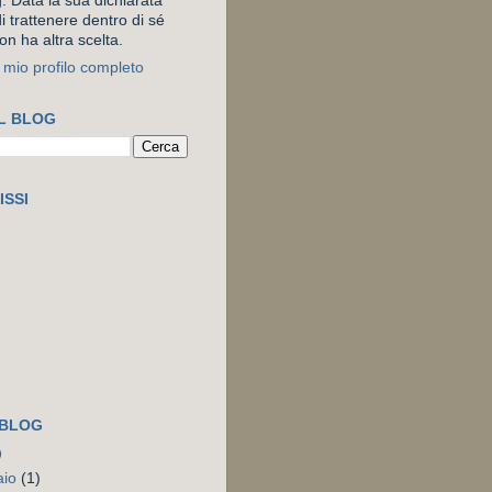
. Data la sua dichiarata
i trattenere dentro di sé
on ha altra scelta.
l mio profilo completo
L BLOG
ISSI
 BLOG
)
aio
(1)