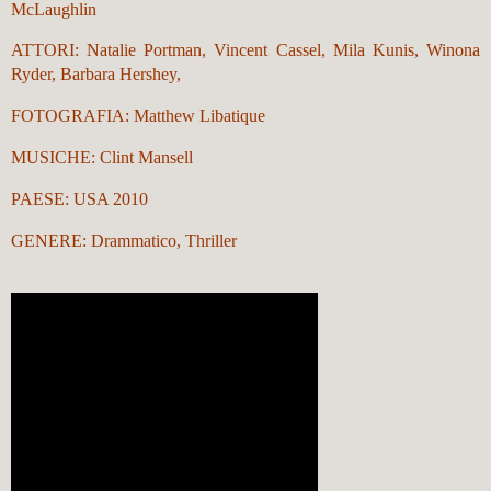
McLaughlin
ATTORI:
Natalie Portman
,
Vincent Cassel
,
Mila Kunis
,
Winona
Ryder
,
Barbara Hershey
,
FOTOGRAFIA:
Matthew Libatique
MUSICHE:
Clint Mansell
PAESE: USA 2010
GENERE: Drammatico, Thriller