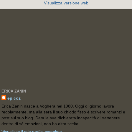
Visualizza versione web
ERICA ZANIN
epicoz
Erica Zanin nasce a Voghera nel 1980. Oggi di giorno lavora
regolarmente, ma alla sera il suo chiodo fisso è scrivere romanzi e
post sul suo blog. Data la sua dichiarata incapacità di trattenere
dentro di sé emozioni, non ha altra scelta.
Visualizza il mio profilo completo