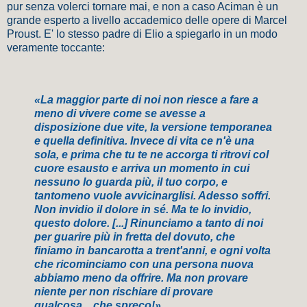
pur senza volerci tornare mai, e n
on a caso Aciman è un
grande esperto a livello accademico delle opere di Marcel
Proust.
E' lo stesso padre di Elio a spiegarlo in un modo
veramente toccante:
«La maggior parte di noi non riesce a fare a
meno di vivere come se avesse a
disposizione due vite, la versione temporanea
e quella definitiva. Invece di vita ce n'è una
sola, e prima che tu te ne accorga ti ritrovi col
cuore esausto e arriva un momento in cui
nessuno lo guarda più, il tuo corpo, e
tantomeno vuole avvicinarglisi. Adesso soffri.
Non invidio il dolore in sé. Ma te lo invidio,
questo dolore. [...] Rinunciamo a tanto di noi
per guarire più in fretta del dovuto, che
finiamo in bancarotta a trent'anni, e ogni volta
che ricominciamo con una persona nuova
abbiamo meno da offrire. Ma non provare
niente per non rischiare di provare
qualcosa....che spreco!»