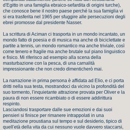
d'Egitto in una famiglia ebraico-sefardita di origini turche),
che conosce bene il nostro paese perché la sua famiglia vi
si era trasferita nel 1965 per sfuggire alle persecuzioni degli
ebrei promosse dal presidente Nasser.
La scrittura di Aciman ci trasporta in un mondo incantato, un
mondo fatto di poesia e di musica ma anche di biciclettate e
partite a tennis, un mondo romantico ma anche triviale, così
come tenero e fragile ma anche brutale sul piano linguistico
e fisico. Mi riferisco ad esempio alla scena della
masturbazione con la pesca, di una carnalità
impressionante che non credo dimenticherò mai.
La narrazione in prima persona è affidata ad Elio, e ci porta
dritti nella sua testa, mostrandoci da vicino la profondità del
suo tormento, l'inquietante attrazione provata per Oliver e la
paura di non essere ricambiato o di essere addirittura
respinto.
Lasciandosi trasportare dalle sue emozioni e dai suoi
pensieri si finisce per rimanere intrappolati in una
meditazione proustiana sul tempo e sul desiderio, tipico di
quell'età della vita da cui nessuno vuole davvero staccarsi,