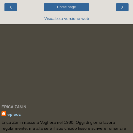
‹
›
Home page
Visualizza versione web
ERICA ZANIN
epicoz
Erica Zanin nasce a Voghera nel 1980. Oggi di giorno lavora
regolarmente, ma alla sera il suo chiodo fisso è scrivere romanzi e