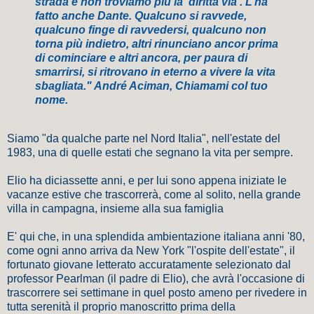
strada e non troviamo più la ‘diritta via’. L’ha
fatto anche Dante. Qualcuno si ravvede,
qualcuno finge di ravvedersi, qualcuno non
torna più indietro, altri rinunciano ancor prima
di cominciare e altri ancora, per paura di
smarrirsi, si ritrovano in eterno a vivere la vita
sbagliata." André Aciman, Chiamami col tuo
nome.
Siamo "da qualche parte nel Nord Italia", nell'estate del
1983, una di quelle estati che segnano la vita per sempre.
Elio ha diciassette anni, e per lui sono appena iniziate le
vacanze estive che trascorrerà, come al solito, nella grande
villa in campagna, insieme alla sua famiglia
E' qui che, in una splendida ambientazione italiana anni '80,
come ogni anno arriva da New York "l'ospite dell'estate", il
fortunato giovane letterato accuratamente selezionato dal
professor Pearlman (il padre di Elio), che avrà l'occasione di
trascorrere sei settimane in quel posto ameno per rivedere in
tutta serenità il proprio manoscritto prima della