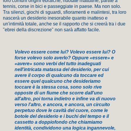
loro comuni origini ebraiche, nuotate mattutine, partite a
tennis, corse in bici e passeggiate in paese. Ma non solo.
Tra silenzi, giochi di sguardi, sfioramenti e malintesi, tra loro
nascerà un desiderio inesorabile quanto inatteso e
un'intimità totale, anche se il rapporto che si creerà tra i due
"ebrei della discrezione" non sarà affatto facile.
Volevo essere come lui? Volevo essere lui? O
forse volevo solo averlo? Oppure «essere» e
«avere» sono verbi del tutto inadeguati
nell'intricata matassa del desiderio, per cui
avere il corpo di qualcuno da toccare ed
essere quel qualcuno che desideriamo
toccare è la stessa cosa, sono solo rive
opposte di un fiume che scorre dall'uno
all'altro, poi torna indietro e infine va di nuovo
verso l'altro, e ancora, e ancora, un circuito
perpetuo dove le cavità del cuore, come le
botole del desiderio e i buchi del tempo e il
cassetto a doppiofondo che chiamiamo
identità, condividono una logica ingannevole,