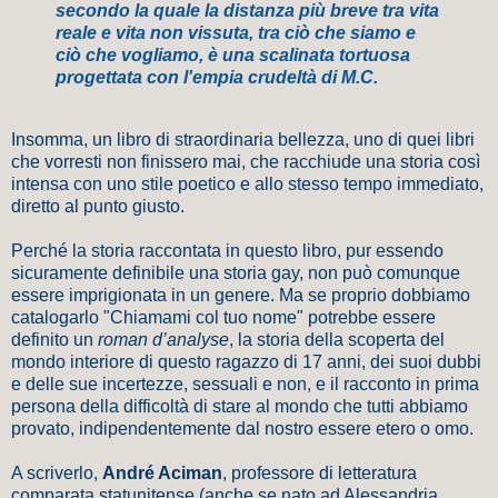
secondo la quale la distanza più breve tra vita
reale e vita non vissuta, tra ciò che siamo e
ciò che vogliamo, è una scalinata tortuosa
progettata con l'empia crudeltà di M.C.
Insomma, un libro di straordinaria bellezza, uno di quei libri
che vorresti non finissero mai, che racchiude una storia così
intensa con uno stile poetico e allo stesso tempo immediato,
diretto al punto giusto.
Perché la storia raccontata in questo libro, pur essendo
sicuramente definibile una storia gay, non può comunque
essere imprigionata in un genere. Ma se proprio dobbiamo
catalogarlo "Chiamami col tuo nome" potrebbe essere
definito
un
roman d’analyse
, la storia della scoperta del
mondo interiore di questo ragazzo di 17 anni, dei suoi dubbi
e delle sue incertezze, sessuali e non, e il racconto in prima
persona della difficoltà di stare al mondo che tutti abbiamo
provato, indipendentemente dal nostro essere etero o omo.
A scriverlo,
André Aciman
, professore di letteratura
comparata statunitense (anche se nato ad Alessandria