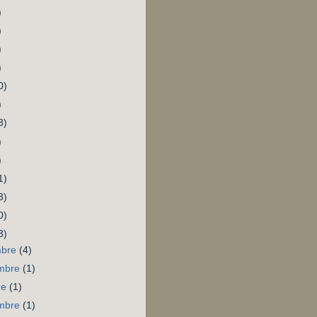
)
)
)
)
0)
)
3)
)
)
1)
3)
0)
3)
mbre
(4)
mbre
(1)
re
(1)
embre
(1)