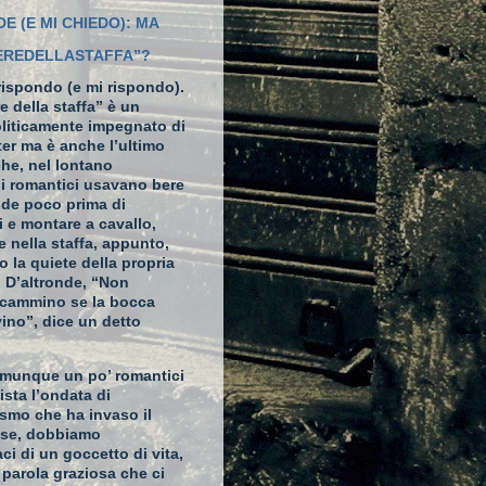
DE (E MI CHIEDO): MA
IEREDELLASTAFFA”?
rispondo (e mi rispondo).
re della staffa” è un
liticamente impegnato di
ter
ma è anche l’ultimo
che, nel lontano
 i romantici usavano bere
nde poco prima di
 e montare a cavallo,
e nella staffa, appunto,
so la quiete della propria
. D’altronde, “Non
n cammino se la bocca
vino”, dice un detto
munque un po’ romantici
ista l’ondata di
ismo che ha invaso il
ese, dobbiamo
ci di un goccetto di vita,
 parola graziosa che ci