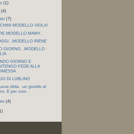
to
(1)
e
(4)
aio
(7)
CHINI MODELLO VIOLA!
RE MODELLO MAMY...
OGGI...MODELLO IRENE
O GIORNO...MODELLO
LIA
NDO GIORNO E
NTENGO FEDE ALLA
OMESSA.
GO DI LUBLINO
ova sfida...un gioiello al
no. E per com...
aio
(4)
1)