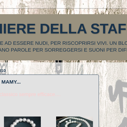
HIERE DELLA STA
 AD ESSERE NUDI, PER RISCOPRIRSI VIVI. UN BL
ANO PAROLE PER SORREGGERSI E SUONI PER DIF
010
MAMY...
 classico sempre efficace....