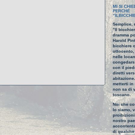
MI SI CHIE
PERCHÉ
“ILBICCH
Semplice, 
“Il bicchie
dramma po
Harold Pin
bicchiere 
ottocento,
nelle loca
congedarsi
con il pied
diretti ver
abitazione
metterti i
non sa di 
toscano.
Noi che co
lo siamo, v
proibizion
nostro pa
accontenta
di qualche