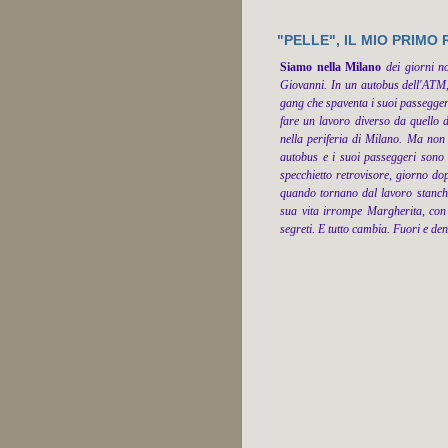
"PELLE", IL MIO PRIMO
Siamo nella Milano
dei giorni n
Giovanni. In un autobus dell'ATM,
gang che spaventa i suoi passeggeri.
fare un lavoro diverso da quello d
nella periferia di Milano. Ma non g
autobus e i suoi passeggeri sono s
specchietto retrovisore, giorno do
quando tornano dal lavoro stanchi
sua vita irrompe Margherita, con 
segreti. E tutto cambia. Fuori e dent