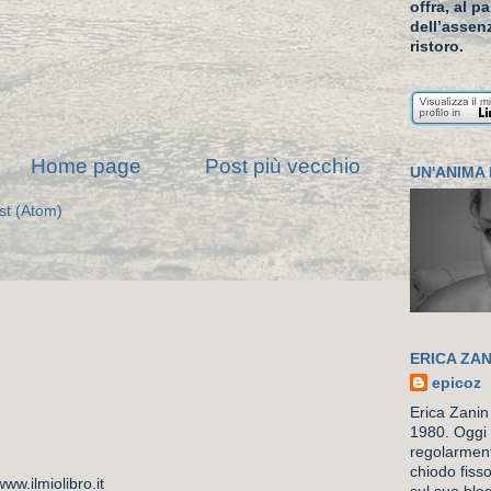
offra, al p
dell’assenz
ristoro.
Home page
Post più vecchio
UN'ANIMA 
st (Atom)
ERICA ZAN
epicoz
Erica Zanin
1980. Oggi 
regolarment
chiodo fiss
w.ilmiolibro.it