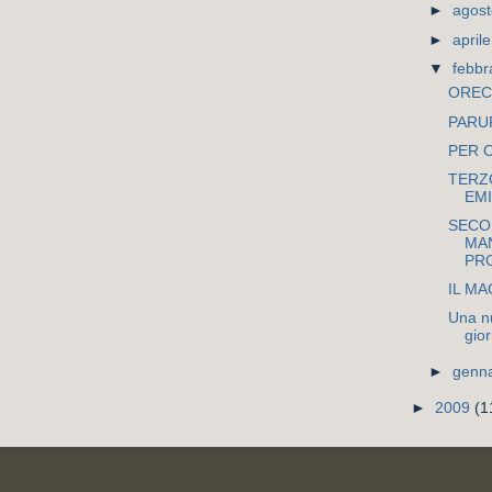
►
agos
►
april
▼
febbr
OREC
PARU
PER 
TERZ
EMI
SECO
MA
PR
IL MA
Una nu
gior
►
genn
►
2009
(1