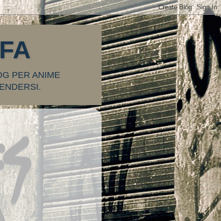
FFA
OG PER ANIME
ENDERSI.