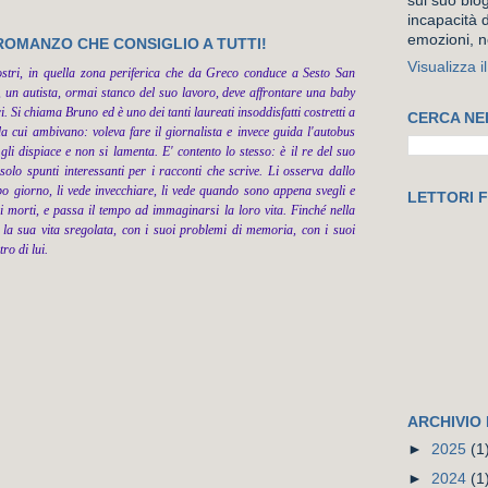
sul suo blog
incapacità d
emozioni, n
 ROMANZO CHE CONSIGLIO A TUTTI!
Visualizza i
ostri, in quella zona periferica che da Greco conduce a Sesto San
 un autista, ormai stanco del suo lavoro, deve affrontare una baby
 Si chiama Bruno ed è uno dei tanti laureati insoddisfatti costretti a
CERCA NE
a cui ambivano: voleva fare il giornalista e invece guida l'autobus
li dispiace e non si lamenta. E' contento lo stesso: è il re del suo
olo spunti interessanti per i racconti che scrive. Li osserva dallo
po giorno, li vede invecchiare, li vede quando sono appena svegli e
LETTORI F
 morti, e passa il tempo ad immaginarsi la loro vita. Finché nella
la sua vita sregolata, con i suoi problemi di memoria, con i suoi
ro di lui.
ARCHIVIO
►
2025
(1
►
2024
(1