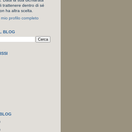
. Data la sua dichiarata
i trattenere dentro di sé
on ha altra scelta.
l mio profilo completo
L BLOG
ISSI
 BLOG
)
)